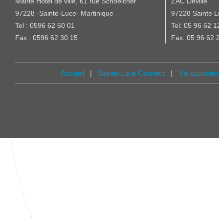
Mairie Hotel de ville, 61 rue Schoelcher
ZAC Deville
97228 -Sainte-Luce- Martinique
97228 Sainte L
Tel : 0596 62 50 01
Tel: 05 96 62 1
Fax : 0596 62 30 15
Fax: 05 96 62 
Accueil
|
Sainte-Luce Connect
|
Vie quotidie