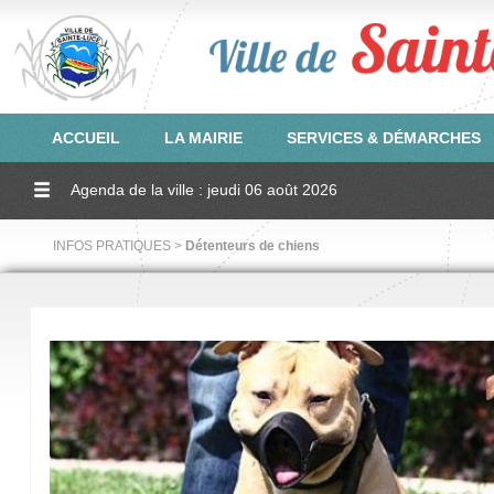
ACCUEIL
LA MAIRIE
SERVICES & DÉMARCHES
Agenda de la ville : jeudi 06 août 2026
INFOS PRATIQUES >
Détenteurs de chiens