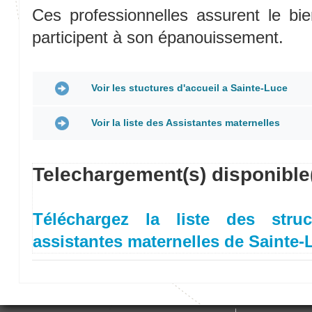
Ces professionnelles assurent le bien-
participent à son épanouissement.
Voir les stuctures d'accueil a Sainte-Luce
Voir la liste des Assistantes maternelles
Type
Capacité
Nom
Telephone
Adresse
Structure
d'accueil
Telechargement(s) disponible
Quartier
Nom
Prenom
Adresse
Telephone
Porta
Micro
GRANDIS
Deville
10
0596513991
Crèche
VITE
Bat. Di-Dine
chemin
Téléchargez la liste des stru
pte 13 -
Jacques
BOUDRY
MYLENE
596381773
assistantes maternelles de Sainte-
Oiseaux des
Micro
Bat. A Les
PIMPRENELLE
10
0596270329
Iles
Crèche
Olympiade
RESIDENCE
CANNE A
TEDOS
REBECCA
696119