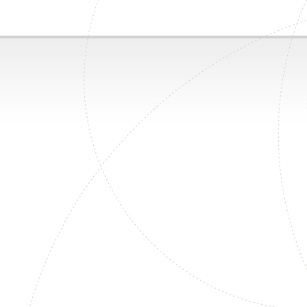
ZAC Pont
DAVYDYAK
OLGA
596716810
696258
Café
VOIE
POMME
SOUKLAYE
PASCALE
CANNELLE -
596622343
CORPS DE
GARDE