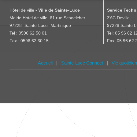
SUCRE-LES
COTEAUX
Hôtel de ville -
Ville de Sainte-Luce
Service Techni
21 Résidence
Mairie Hotel de ville, 61 rue Schoelcher
ZAC Deville
BRUISSON
MONIQUE
les
596622598
97228 -Sainte-Luce- Martinique
97228 Sainte L
Frangipaniers
Tel : 0596 62 50 01
Tel: 05 96 62 1
Fax : 0596 62 30 15
Lot Les
Fax: 05 96 62 
MONTABORD
LEILA
Palmiers-
696939
Trois Rivieres
Accueil
|
Sainte-Luce Connect
|
Vie quotidie
VOIE
CARAIBE-
BELLAY
MARIE AUDE
QUARTIER
L.EPINAY
immeuble
Thévétia-lot
AGESILAS
MARLENE
lLes Coteaux-
696412
porte3 1er
étage
Rés.Oiseaux