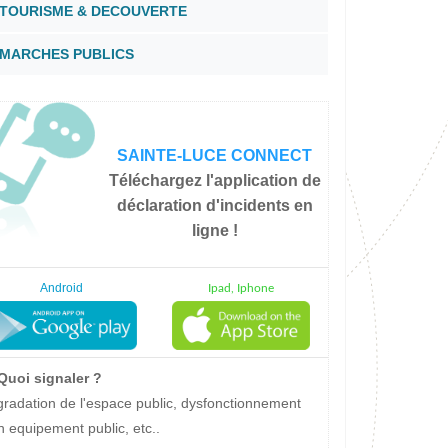
garderies a Sainte-Luce
associations
port a Sainte-Luce
TOURISME & DECOUVERTE
plages
entation de Roger ÉBION
orêt Montravail
Hôtels de Sainte-Luce
bars et restaurants
MARCHES PUBLICS
marchés publics
SAINTE-LUCE CONNECT
Téléchargez l'application de
déclaration d'incidents en
ligne !
Android
Ipad, Iphone
uoi signaler ?
radation de l'espace public, dysfonctionnement
n equipement public, etc..