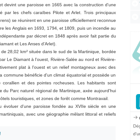
Les 
Les 
Le s
et devint une paroisse en 1665 avec la construction d'une
par les chefs caraïbes Pilote et Arlet. Trois principaux
Les 
Prés
La f
Les 
Les 
ens) se réunirent en une paroisse officiellement reconnue
e les Anglais en 1693, 1794, et 1809, puis un incendie au
Les 
épendante par décret en 1848 après avoir fait partie du
mant et Les Anses d'Arlet).
e 28,02 km² située dans le sud de la Martinique, bordée
ar Le Diamant à l'ouest, Rivière-Salée au nord et Rivière-
elativement plat à l'ouest et un relief montagneux avec des
 commune bénéficie d'un climat équatorial et possède un
 corallien et des pointes rocheuses. Les habitants sont
 du Parc naturel régional de Martinique, axée aujourd'hui
hôtels touristiques, et zones de forêt comme Montravail.
u évoluer d'une paroisse fondée au XVIIe siècle en une
rtiniquais, avec une géographie mêlant littoral et reliefs
Q
Dég
!
d'u