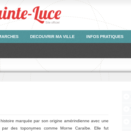
ÉMARCHES
DECOUVRIR MA VILLE
INFOS PRATIQUES
RÉA
AMÉ
APIT
REV
RIV
histoire marquée par son origine amérindienne avec une
Dema
Les 
Dema
ÉLE
ÉTAT
MAR
Déte
tée par des toponymes comme Morne Caraïbe. Elle fut