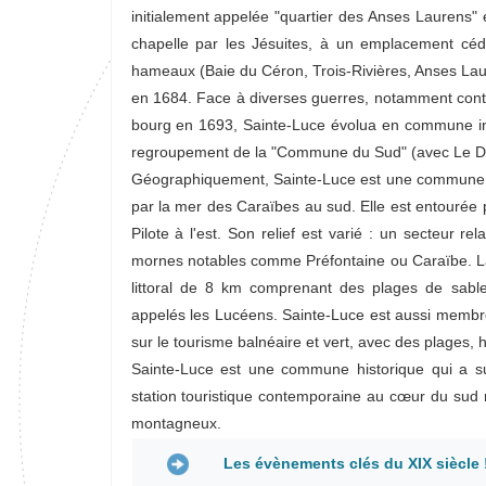
initialement appelée "quartier des Anses Laurens" 
chapelle par les Jésuites, à un emplacement cédé 
hameaux (Baie du Céron, Trois-Rivières, Anses Laur
en 1684. Face à diverses guerres, notamment contr
bourg en 1693, Sainte-Luce évolua en commune ind
regroupement de la "Commune du Sud" (avec Le Dia
Géographiquement, Sainte-Luce est une commune d
par la mer des Caraïbes au sud. Elle est entourée p
Pilote à l'est. Son relief est varié : un secteur r
mornes notables comme Préfontaine ou Caraïbe. La
littoral de 8 km comprenant des plages de sable
appelés les Lucéens. Sainte-Luce est aussi membre
sur le tourisme balnéaire et vert, avec des plages, 
Sainte-Luce est une commune historique qui a s
station touristique contemporaine au cœur du sud ma
montagneux.
Les évènements clés du XIX siècle 