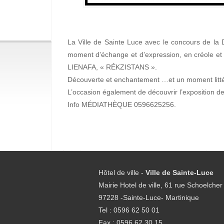
La Ville de Sainte Luce avec le concours de la 
moment d’échange et d’expression, en créole et
LIENAFA, « RÉKZISTANS ».
Découverte et enchantement …et un moment littér
L’occasion également de découvrir l’exposition d
Info MÉDIATHÈQUE 0596625256.
Hôtel de ville -
Ville de Sainte-Luce
Mairie Hotel de ville, 61 rue Schoelcher
97228 -Sainte-Luce- Martinique
Tel : 0596 62 50 01
Fax : 0596 62 30 15