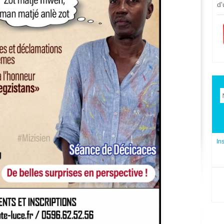
d'
In