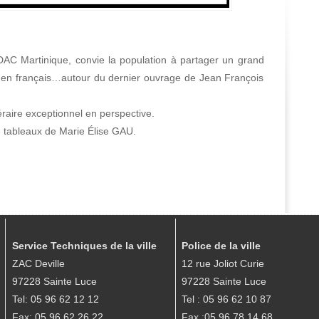
DAC Martinique, convie la population à partager un grand
 en français…autour du dernier ouvrage de Jean François
aire exceptionnel en perspective.
e tableaux de Marie Élise GAU.
Service Techniques de la ville
Police de la ville
ZAC Deville
12 rue Joliot Curie
97228 Sainte Luce
97228 Sainte Luce
Tel: 05 96 62 12 12
Tel : 05 96 62 10 87
Fax: 05 96 62 26 22
Fax :05 96 78 14 68