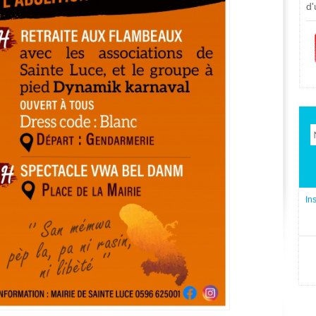
d'
In