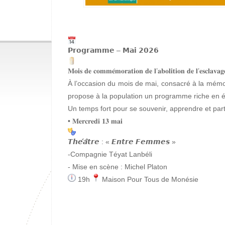
𝗣𝗿𝗼𝗴𝗿𝗮𝗺𝗺𝗲 – 𝗠𝗮𝗶 𝟮𝟬𝟮𝟲
𝐌𝐨𝐢𝐬 𝐝𝐞 𝐜𝐨𝐦𝐦𝐞́𝐦𝐨𝐫𝐚𝐭𝐢𝐨𝐧 𝐝𝐞 𝐥’𝐚𝐛𝐨𝐥𝐢𝐭𝐢𝐨𝐧 𝐝𝐞 𝐥’𝐞𝐬𝐜𝐥𝐚𝐯𝐚𝐠
À l’occasion du mois de mai, consacré à la mémoire
propose à la population un programme riche en é
Un temps fort pour se souvenir, apprendre et pa
• 𝐌𝐞𝐫𝐜𝐫𝐞𝐝𝐢 𝟏𝟑 𝐦𝐚𝐢
𝙏𝙝𝙚́𝙖̂𝙩𝙧𝙚 : « 𝙀𝙣𝙩𝙧𝙚 𝙁𝙚𝙢𝙢𝙚𝙨 »
-Compagnie Téyat Lanbéli
- Mise en scène : Michel Platon
19h
Maison Pour Tous de Monésie