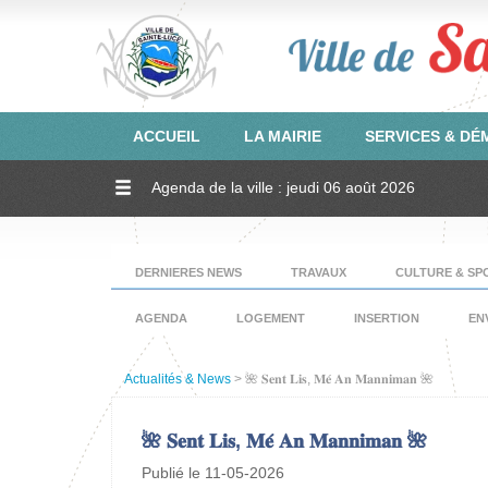
ACCUEIL
LA MAIRIE
SERVICES & D
Agenda de la ville : jeudi 06 août 2026
DERNIERES NEWS
TRAVAUX
CULTURE & SP
AGENDA
LOGEMENT
INSERTION
EN
Actualités & News
> 🌺 𝐒𝐞𝐧𝐭 𝐋𝐢𝐬, 𝐌𝐞́ 𝐀𝐧 𝐌𝐚𝐧𝐧𝐢𝐦𝐚𝐧 🌺
🌺 𝐒𝐞𝐧𝐭 𝐋𝐢𝐬, 𝐌𝐞́ 𝐀𝐧 𝐌𝐚𝐧𝐧𝐢𝐦𝐚𝐧 🌺
Publié le 11-05-2026