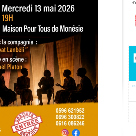
d'
In