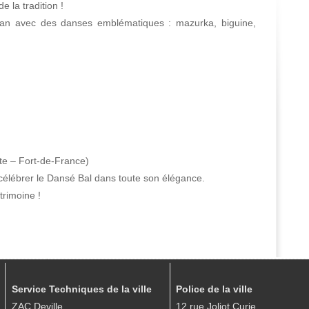
 la tradition !
an avec des danses emblématiques : mazurka, biguine,
te – Fort-de-France)
 célébrer le Dansé Bal dans toute son élégance.
rimoine !
Service Techniques de la ville
Police de la ville
ZAC Deville
12 rue Joliot Curie