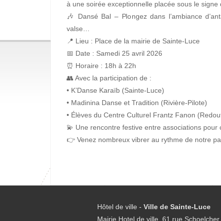
à une soirée exceptionnelle placée sous le signe de
🎶 Dansé Bal – Plongez dans l’ambiance d’ant
valse…
📍 Lieu : Place de la mairie de Sainte-Luce
📅 Date : Samedi 25 avril 2026
⏰ Horaire : 18h à 22h
👥 Avec la participation de :
• K’Danse Karaïb (Sainte-Luce)
• Madinina Danse et Tradition (Rivière-Pilote)
• Élèves du Centre Culturel Frantz Fanon (Redou
💫 Une rencontre festive entre associations pour
👉 Venez nombreux vibrer au rythme de notre pat
Hôtel de ville -
Ville de Sainte-Luce
Mairie Hotel de ville, 61 rue Schoelcher