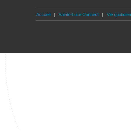
Accueil
|
Sainte-Luce Connect
|
Vie quotidie