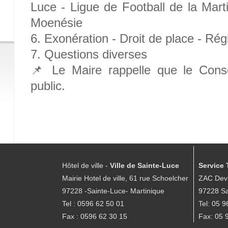
Luce - Ligue de Football de la Mart
Moenésie
6. Exonération - Droit de place - R
7. Questions diverses
📌 Le Maire rappelle que le Conse
public.
Hôtel de ville -
Ville de Sainte-Luce
Service 
Mairie Hotel de ville, 61 rue Schoelcher
ZAC Devi
97228 -Sainte-Luce- Martinique
97228 Sa
Tel : 0596 62 50 01
Tel: 05 9
Fax : 0596 62 30 15
Fax: 05 