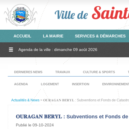
ACCUEIL
LA MAIRIE
SERVICES & DÉMARCHES
Agenda de la ville : dimanche 09 août 2026
DERNIERES NEWS
TRAVAUX
CULTURE & SPORTS
AGENDA
LOGEMENT
INSERTION
ENVIRONNEMEN
Actualités & News
> 𝐎𝐔𝐑𝐀𝐆𝐀𝐍 𝐁𝐄́𝐑𝐘𝐋 : Subventions et Fonds de Catas
𝐎𝐔𝐑𝐀𝐆𝐀𝐍 𝐁𝐄́𝐑𝐘𝐋 : Subventions et Fonds
Publié le 09-10-2024