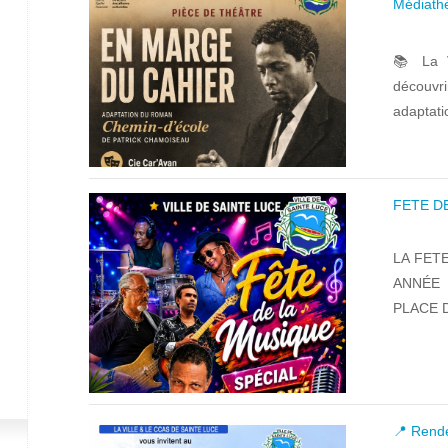
Médiath
📚 La V
découvrir
adaptatio
FETE D
LA FET
ANNÉE 
PLACE D
📍 Rende