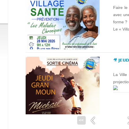
Faire le
avec une
forme ?
Le « Vil
🎥 𝗝𝗘𝗨
La Ville
projectio