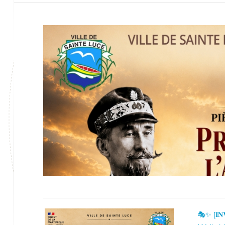
🎭✨ [𝐈𝐍