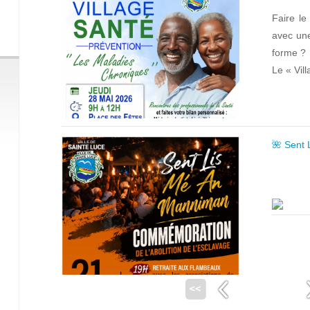
Faire le
avec une
forme ?
Le « Vil
🌺 Sent 