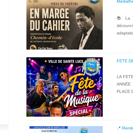
Médiath
📚 La V
découvrir
adaptatio
FETE D
LA FET
ANNÉE 
PLACE D
📍 Rende