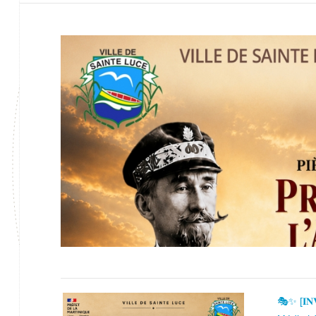
🎭✨ [𝐈𝐍