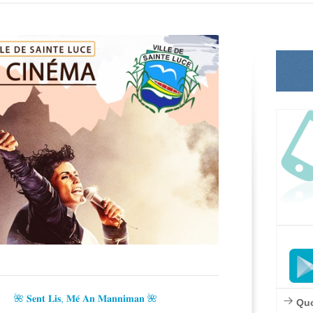
🌺 𝐒𝐞𝐧𝐭 𝐋𝐢𝐬, 𝐌𝐞́ 𝐀𝐧 𝐌𝐚𝐧𝐧𝐢𝐦𝐚𝐧 🌺
Quo