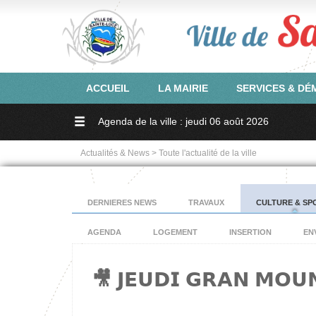
ACCUEIL
LA MAIRIE
SERVICES & D
Agenda de la ville : jeudi 06 août 2026
Actualités & News > Toute l'actualité de la ville
DERNIERES NEWS
TRAVAUX
CULTURE & SP
AGENDA
LOGEMENT
INSERTION
EN
🎥 𝗝𝗘𝗨𝗗𝗜 𝗚𝗥𝗔𝗡 𝗠𝗢𝗨